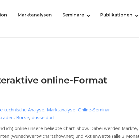
ion
Marktanalysen
Seminare
Publikationen
eraktive online-Format
ie technische Analyse
,
Marktanalyse
,
Online-Seminar
traden
,
Börse
,
düsseldorf
d ich) online unsere beliebte Chart-Show. Dabei werden Märkte, 
erten (wunschwert@chartshow.net) und Aktienwette (alle 3 Monate