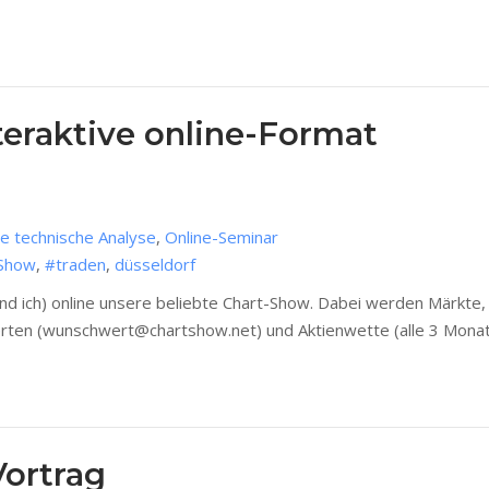
eraktive online-Format
ie technische Analyse
,
Online-Seminar
-Show
,
#traden
,
düsseldorf
d ich) online unsere beliebte Chart-Show. Dabei werden Märkte, 
erten (wunschwert@chartshow.net) und Aktienwette (alle 3 Monate
Vortrag