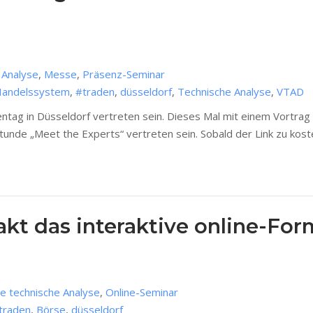
e Analyse
,
Messe
,
Präsenz-Seminar
andelssystem
,
#traden
,
düsseldorf
,
Technische Analyse
,
VTAD
entag in Düsseldorf vertreten sein. Dieses Mal mit einem Vortr
unde „Meet the Experts“ vertreten sein. Sobald der Link zu kost
t das interaktive online-For
ie technische Analyse
,
Online-Seminar
traden
,
Börse
,
düsseldorf