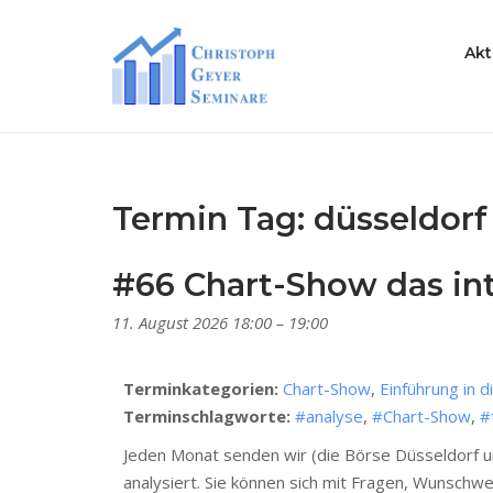
Skip
to
Home
Akt
content
Termin Tag:
düsseldorf
#66 Chart-Show das int
11. August 2026 18:00
–
19:00
Terminkategorien:
Chart-Show
,
Einführung in d
Terminschlagworte:
#analyse
,
#Chart-Show
,
#
Jeden Monat senden wir (die Börse Düsseldorf un
analysiert. Sie können sich mit Fragen, Wunschw