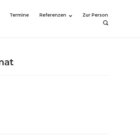
Termine
Referenzen
Zur Person
OPEN
SEARCH
BAR
mat