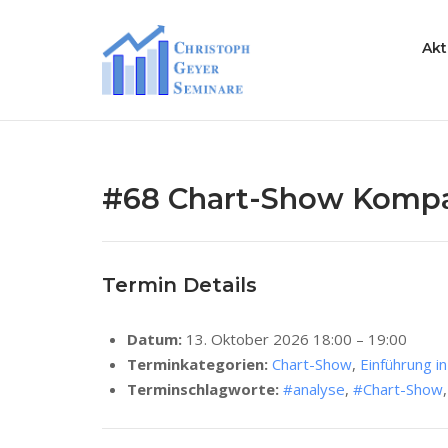
Skip
to
Home
Akt
content
#68 Chart-Show Kompak
Termin Details
Datum:
13. Oktober 2026 18:00
–
19:00
Terminkategorien:
Chart-Show
,
Einführung i
Terminschlagworte:
#analyse
,
#Chart-Show