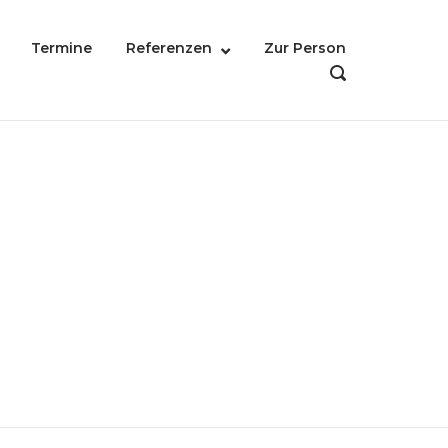
Termine
Referenzen
Zur Person
OPEN
SEARCH
BAR