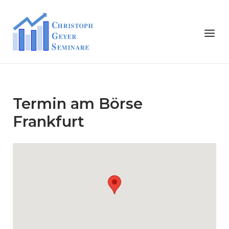
Skip
to
Home
Menu
content
Termin am
Börse
Frankfurt